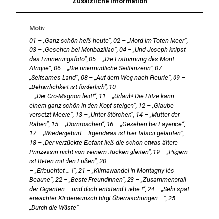
Zusätzliche Information
25
Motive
Menge
Motiv
01 – „Ganz schön heiß heute“, 02 – „Mord im Toten Meer“,
03 – „Gesehen bei Monbazillac“, 04 – „Und Joseph knipst
das Erinnerungsfoto“, 05 – „Die Erstürmung des Mont
Afrique“, 06 – „Die unermüdliche Seiltänzerin“, 07 –
„Seltsames Land“, 08 – „Auf dem Weg nach Fleurie“, 09 –
„Beharrlichkeit ist förderlich“, 10
– „Der Cro-Magnon lebt!“, 11 – „Urlaub! Die Hitze kann
einem ganz schön in den Kopf steigen“, 12 – „Glaube
versetzt Meere“, 13 – „Unter Störchen“, 14 – „Mutter der
Raben“, 15 – „Dornröschen“, 16 – „Gesehen bei Fayence“,
17 – „Wiedergeburt – Irgendwas ist hier falsch gelaufen“,
18 – „Der verzückte Elefant ließ die schon etwas ältere
Prinzessin nicht von seinem Rücken gleiten“, 19 – „Pilgern
ist Beten mit den Füßen“, 20
– „Erleuchtet … !“, 21 – „Klimawandel in Montagny-lès-
Beaune“, 22 – „Beste Freundinnen“, 23 – „Zusammenprall
der Giganten … und doch entstand Liebe !“, 24 – „Sehr spät
erwachter Kinderwunsch birgt Überraschungen …“, 25 –
„Durch die Wüste“