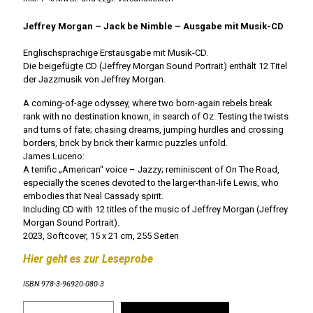
Jeffrey Morgan – Jack be Nimble – Ausgabe mit Musik-CD
Englischsprachige Erstausgabe mit Musik-CD.
Die beigefügte CD (Jeffrey Morgan Sound Portrait) enthält 12 Titel
der Jazzmusik von Jeffrey Morgan.
A coming-of-age odyssey, where two born-again rebels break
rank with no destination known, in search of Oz: Testing the twists
and turns of fate; chasing dreams, jumping hurdles and crossing
borders, brick by brick their karmic puzzles unfold.
James Luceno:
A terrific „American“ voice – Jazzy; reminiscent of On The Road,
especially the scenes devoted to the larger-than-life Lewis, who
embodies that Neal Cassady spirit.
Including CD with 12 titles of the music of Jeffrey Morgan (Jeffrey
Morgan Sound Portrait).
2023, Softcover, 15 x 21 cm, 255 Seiten
Hier geht es zur Leseprobe
ISBN 978-3-96920-080-3
Jeffrey