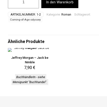
In den Warenkorb
Morgan
-
Jack
ARTIKELNUMMER:
1-2
Kategorie:
Roman
Schlagwort:
be
Coming-of-Age odyssey
Nimble
-
Buch
mit
Musik-
Ähnliche Produkte
CD
Menge
Jeffrey Morgan – Jack be
Nimble
7,90
€
BuchhändlerIn - siehe
Menüpunkt "Buchhandel"
.